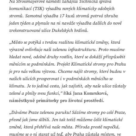
Na Strossmayerově náměstí zahájila Technická správa
komunikací (TSK) výsadbu nových klimaticky odolných
stromů. Samotná výsadba 17 kusů stromů potrvá zhruba
jeden týden a plynule na ni naváže výsadba dalších do nově
zrekonstruované ulice Dukelských hrdinů.
„Město se potýká s tvrdou realitou klimatické změny, která
výrazně ovlivňuje naši zelenou infrastrukturu. Proto musíme
hledat nové, odolné druhy rostlin, které se dokáží přizpůsobit
měnícím se podmínkám. Projekt Klimatické stromy pro Prahu
je pro nás velkou výzvou. Chceme najít stromy, které budou v
našich ulicích prosperovat i v podmínkách měnícího se
klimatu. Je to jediná cesta, jak zajistit, aby naše ulice zůstaly
zelené a plnily svou funkci,“
říká Jana Komrsková,
náměstkyně primátorky pro životní prostředí.
„Dáváme Praze zelenou paruku! Sázíme stromy po celé Praze,
přesně jak jsme slíbili. Jen tak totiž můžeme čelit klimatické
změně, která přehřívá naše města. Příroda prostě nepočká,
musíme se o ni starat už teď, aby Praha zůstala místem, ve