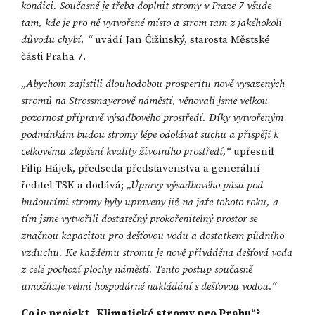
kondici. Současně je třeba doplnit stromy v Praze 7 všude
tam, kde je pro ně vytvořené místo a strom tam z jakéhokoli
důvodu chybí, “
uvádí Jan Čižinský, starosta Městské
části Praha 7.
„Abychom zajistili dlouhodobou prosperitu nově vysazených
stromů na Strossmayerově náměstí, věnovali jsme velkou
pozornost přípravě výsadbového prostředí. Díky vytvořeným
podmínkám budou stromy lépe odolávat suchu a přispějí k
celkovému zlepšení kvality životního prostředí,“
upřesnil
Filip Hájek, předseda představenstva a generální
ředitel TSK a dodává;
„Úpravy výsadbového pásu pod
budoucími stromy byly upraveny již na jaře tohoto roku, a
tím jsme vytvořili dostatečný prokořenitelný prostor se
značnou kapacitou pro dešťovou vodu a dostatkem půdního
vzduchu. Ke každému stromu je nově přiváděna dešťová voda
z celé pochozí plochy náměstí. Tento postup současně
umožňuje velmi hospodárné nakládání s dešťovou vodou.“
Co je projekt „Klimatické stromy pro Prahu“?