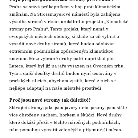
Praha se stává průkopníkem v boji proti klimatickým
změnám. Na Strossmayerově náměstí byla zahájena
výsadba stromů v rámci unikátního projektu „Klimatické
stromy pro Prahu“. Tento projekt, který nemá v
evropských městech obdoby, si klade za cíl vybrat a
vysadit nové druhy stromů, které budou odolávat
extrémním podmínkám způsobeným klimatickou
změnou. Mezi vybrané druhy patří například jilm
Lutece, který byl již na jaře vysazen na Ovocném trhu.
Tyto a další desítky druhů budou nyní testovány v
pražských ulicích, abychom zjistili, které z nich se
nejlépe adaptují na naše městské prostředí.
Proč jsou nové stromy tak důležité?
Stávající stromy, jako jsou javory nebo jasany, jsou stále
více ohroženy suchem, horkem a škůdci. Nové druhy,
které dokáží přežít v těchto náročných podmínkách,
nám pomohou vytvořit zelenější a příjemnější město.