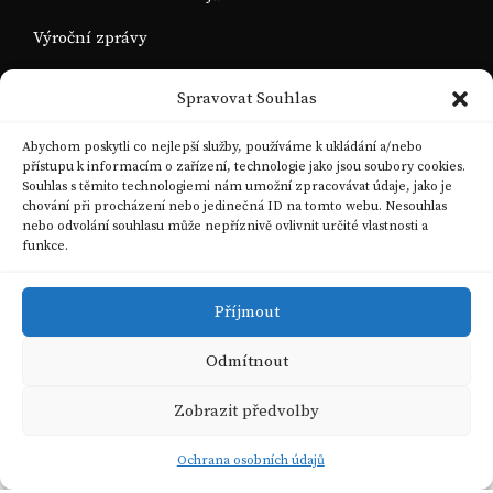
Výroční zprávy
Spravovat Souhlas
Abychom poskytli co nejlepší služby, používáme k ukládání a/nebo
přístupu k informacím o zařízení, technologie jako jsou soubory cookies.
Souhlas s těmito technologiemi nám umožní zpracovávat údaje, jako je
chování při procházení nebo jedinečná ID na tomto webu. Nesouhlas
nebo odvolání souhlasu může nepříznivě ovlivnit určité vlastnosti a
funkce.
Příjmout
Odmítnout
Zobrazit předvolby
Copyright 2025. Všechna práva vyhrazena
Ochrana osobních údajů