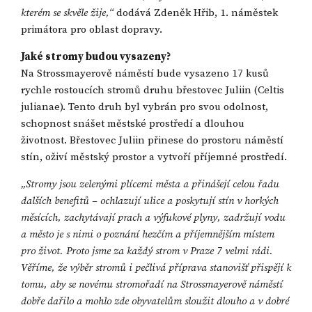
kterém se skvěle žije,“
dodává Zdeněk Hřib, 1. náměstek
primátora pro oblast dopravy.
Jaké stromy budou vysazeny?
Na Strossmayerově náměstí bude vysazeno 17 kusů
rychle rostoucích stromů druhu břestovec Juliin (Celtis
julianae). Tento druh byl vybrán pro svou odolnost,
schopnost snášet městské prostředí a dlouhou
životnost. Břestovec Juliin přinese do prostoru náměstí
stín, oživí městský prostor a vytvoří příjemné prostředí.
„Stromy jsou zelenými plícemi města a přinášejí celou řadu
dalších benefitů – ochlazují ulice a poskytují stín v horkých
měsících, zachytávají prach a výfukové plyny, zadržují vodu
a město je s nimi o poznání hezčím a příjemnějším místem
pro život. Proto jsme za každý strom v Praze 7 velmi rádi.
Věříme, že výběr stromů i pečlivá příprava stanovišť přispějí k
tomu, aby se novému stromořadí na Strossmayerově náměstí
dobře dařilo a mohlo zde obyvatelům sloužit dlouho a v dobré