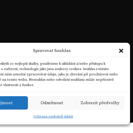
Spravovat Souhlas
ytli co nejlepší služby, používáme k ukládání a/nebo přístupu k
 zařízení, technologie jako jsou soubory cookies. Souhlas s těmito
mi nám umožní zpracovávat údaje, jako je chování při procházení nebo
D na tomto webu. Nesouhlas nebo odvolání souhlasu může nepříznivě
té vlastnosti a funkce.
íjmout
Odmítnout
Zobrazit předvolby
Ochrana osobních údajů