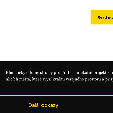
Read m
Klimaticky odolné stromy pro Prahu – unikátní projekt z
ulicích města, které zvýší kvalitu veřejného prostoru a přis
Další odkazy