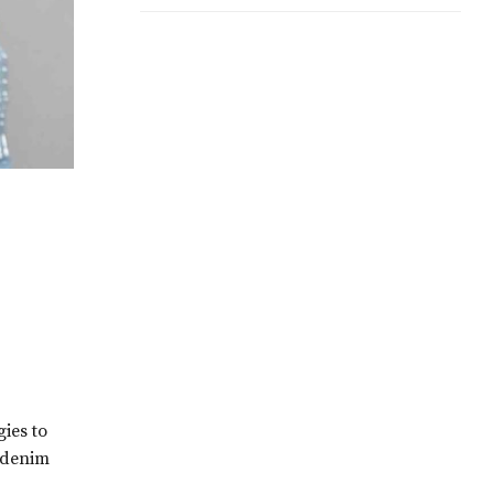
který nemá v
evropských městech
obdoby
gies to
w denim